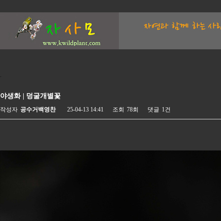
.
야생화 | 덩굴개별꽃
작성자
공수거백영찬
25-04-13 14:41
조회
78회
댓글
1건