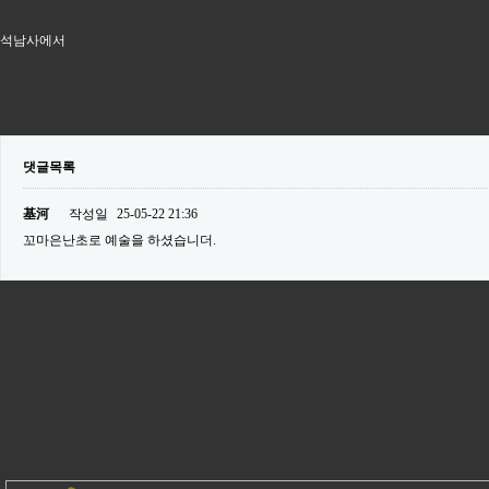
석남사에서
댓글목록
基河
작성일
25-05-22 21:36
꼬마은난초로 예술을 하셨습니더.