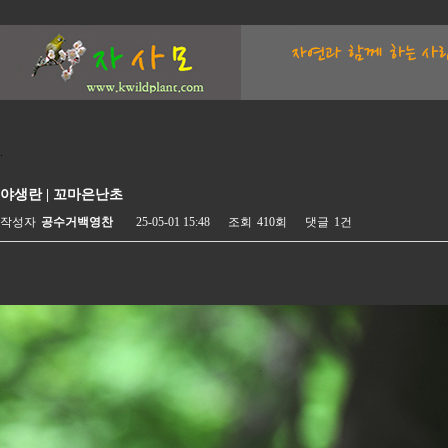
.
야생란 | 꼬마은난초
작성자
공수거백영찬
25-05-01 15:48
조회
410회
댓글
1건