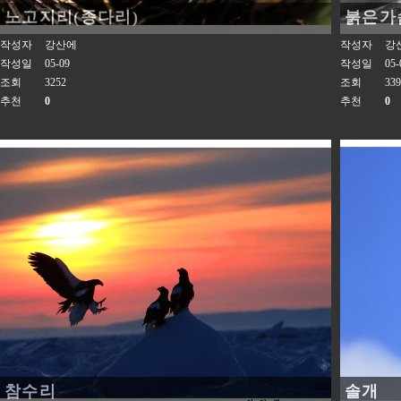
노고지리(종다리)
붉은가
작성자
강산에
작성자
강
작성일
05-09
작성일
05-
조회
3252
조회
339
추천
0
추천
0
참수리
솔개