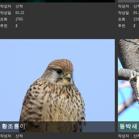
작성자
산적
작성자
산
작성일
01-22
작성일
01-
조회
2765
조회
233
추천
2
추천
2
황조롱이
동박새
작성자
산적
작성자
산