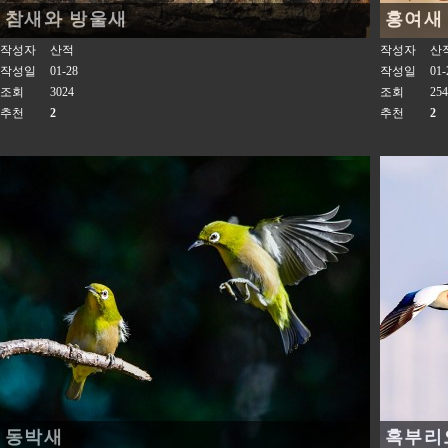
참새와 방울새
홍여새
작성자
산적
작성자
산
작성일
01-28
작성일
01-
조회
3024
조회
254
추천
2
추천
2
동박새
혹부리