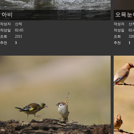
아비
오목눈
작성자
산적
작성자
산
작성일
02-05
작성일
02-
조회
2311
조회
320
추천
3
추천
1