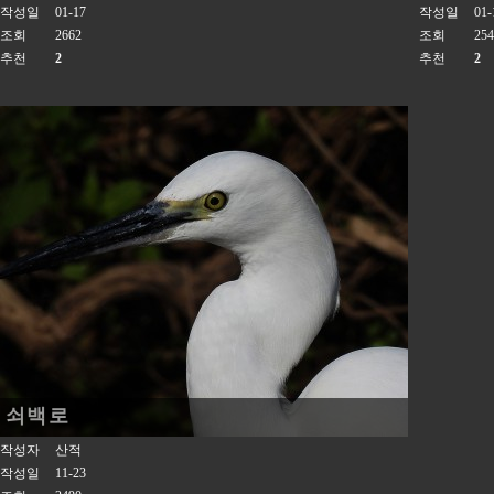
작성일
01-17
작성일
01-
조회
2662
조회
254
추천
2
추천
2
쇠백로
작성자
산적
작성일
11-23