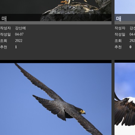
매
매
작성자
강산에
작성자
강
작성일
04-07
작성일
04-
조회
2922
조회
292
추천
1
추천
0