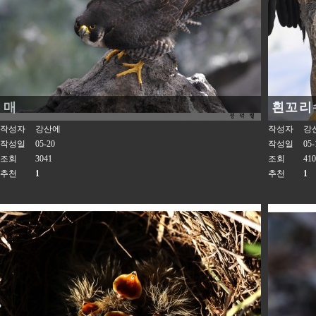
매
흰꼬리
작성자
강산에
작성자
강
작성일
05-20
작성일
05-
조회
3041
조회
410
추천
1
추천
1