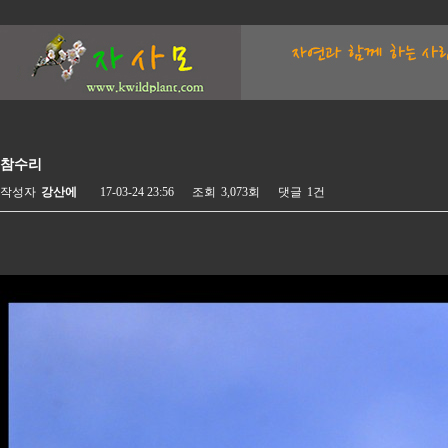
참수리
작성자
강산에
17-03-24 23:56
조회
3,073회
댓글
1건