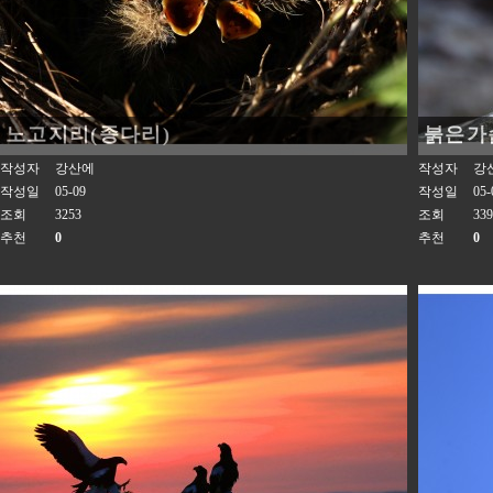
노고지리(종다리)
붉은가
작성자
강산에
작성자
강
작성일
05-09
작성일
05-
조회
3253
조회
339
추천
0
추천
0