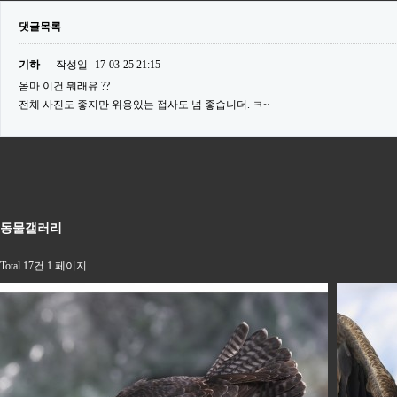
댓글목록
기하
작성일
17-03-25 21:15
옴마 이건 뭐래유 ??
전체 사진도 좋지만 위용있는 접사도 넘 좋습니더. ㅋ~
동물갤러리
Total 17건
1 페이지