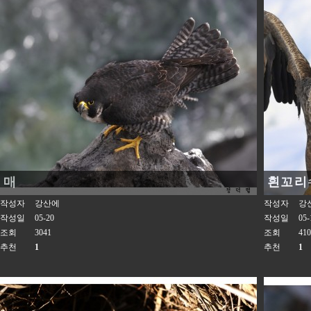
매
흰꼬리
작성자
강산에
작성자
강
작성일
05-20
작성일
05-
조회
3041
조회
410
추천
1
추천
1