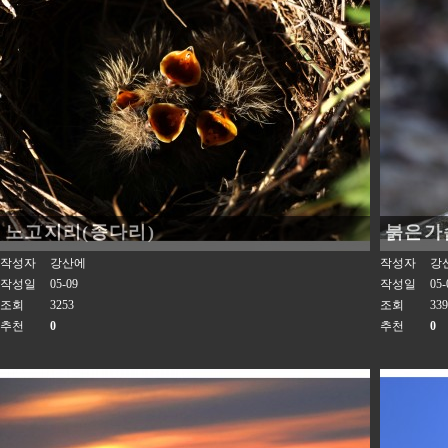
노고지리(종다리)
붉은가
작성자
강산에
작성자
강
작성일
05-09
작성일
05-
조회
3253
조회
339
추천
0
추천
0