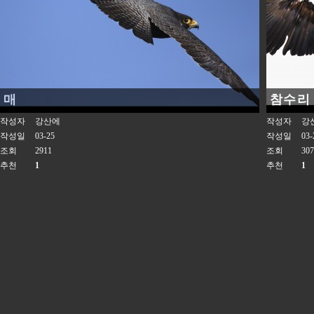
매
참수리
작성자
강산에
작성자
강
작성일
03-25
작성일
03-
조회
2911
조회
307
추천
1
추천
1