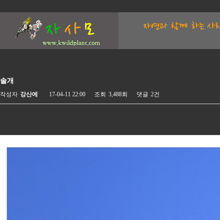
솔개
작성자
강산에
17-04-11 22:00
조회
3,488회
댓글
2건