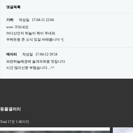
댓글목록
기하
작성일
17-04-11 22:04
wow 구뜨네요
어디산인지 하늘이 쥑이 주네유.
우짜든동 존 소식 있길 바래봅니더 ^(
메아리
작성일
17-04-12 19:54
파란하늘배경에 솔개의위용 멋집니다
시간 많으신분 부럽습니다....^^
동물갤러리
Total 17건
1 페이지