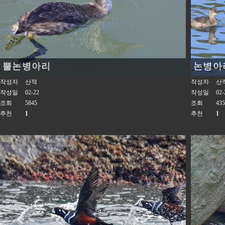
뿔논병아리
논병아
작성자
산적
작성자
산
작성일
02-22
작성일
02-
조회
5845
조회
435
추천
1
추천
1