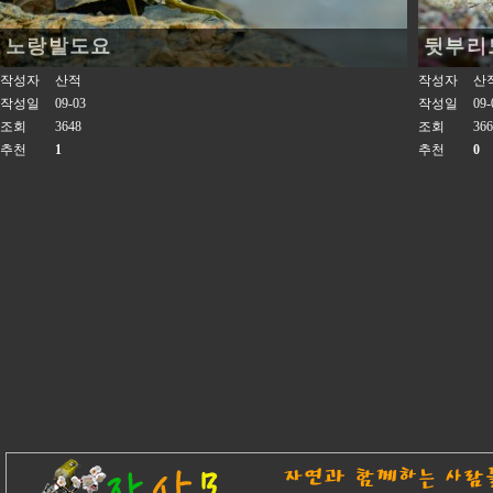
노랑발도요
뒷부리
작성자
산적
작성자
산
작성일
09-03
작성일
09-
조회
3648
조회
366
추천
1
추천
0