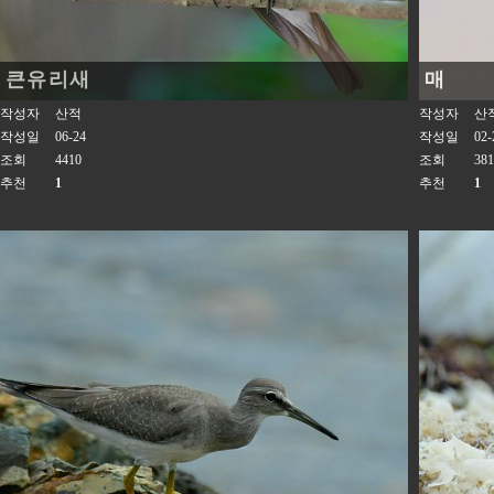
큰유리새
매
작성자
산적
작성자
산
작성일
06-24
작성일
02-
조회
4410
조회
381
추천
1
추천
1