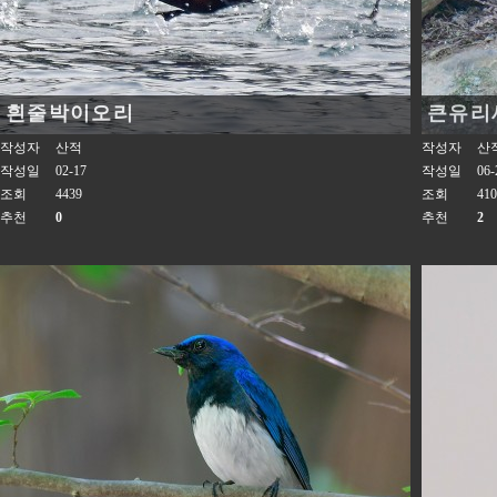
흰줄박이오리
큰유리
작성자
산적
작성자
산
작성일
02-17
작성일
06-
조회
4439
조회
410
추천
0
추천
2