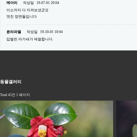
메아리
작성일
19-07-01 20:04
이소까지 다 지켜보셨군요
멋진 장면들입니다
윤라파엘
작성일
19-10-01 10:04
입벌린 아가새가 애절합니다.
동물갤러리
Total 43건
1 페이지