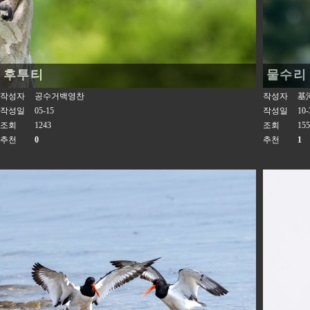
후투티
물수리
작성자
공수거백영찬
작성자
基
작성일
05-15
작성일
10-
조회
1243
조회
155
추천
0
추천
1