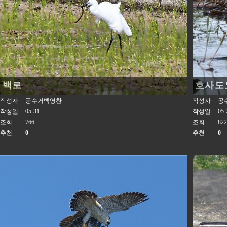
백로
호사도
작성자
공수거백영찬
작성자
공
작성일
05-31
작성일
05-
조회
766
조회
822
추천
0
추천
0