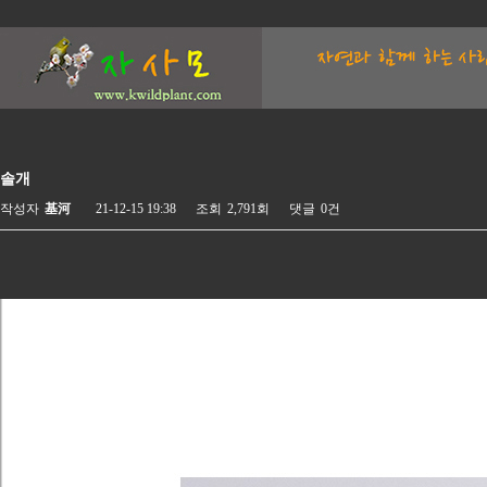
솔개
작성자
基河
21-12-15 19:38
조회
2,791회
댓글
0건