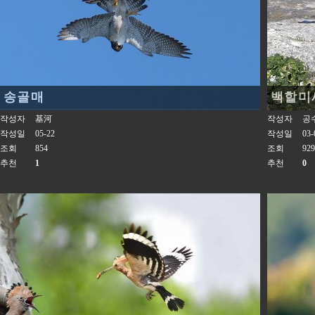
송골매
백할미
작성자
基河
작성자
공
작성일
05-22
작성일
03-
조회
854
조회
929
추천
1
추천
0