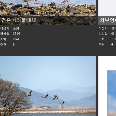
검은머리물떼새
쇠부엉
작성자
基河
작성자
基
작성일
05-08
작성일
03-
조회
1841
조회
191
추천
0
추천
0