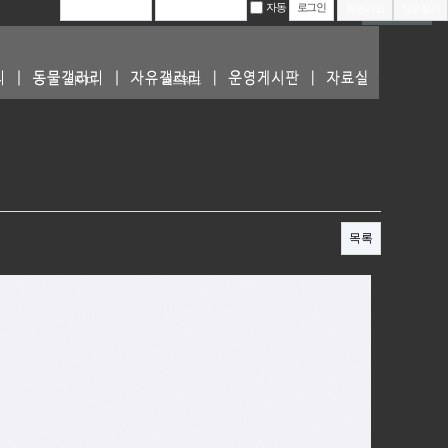
자동
회원가입
정보찾기
동물갤러리
아이디
패스워드
목록