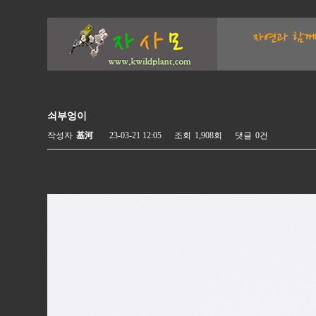
쇠부엉이
작성자
基河
23-03-21 12:05
조회
1,908회
댓글
0건