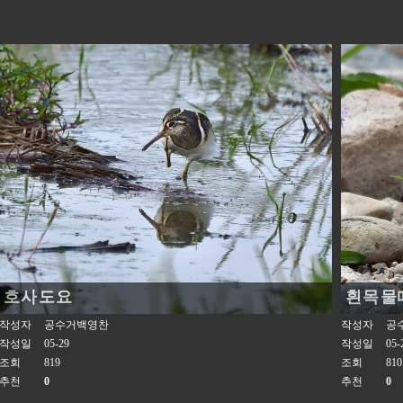
호사도요
흰목물
작성자
공수거백영찬
작성자
공
작성일
05-29
작성일
05-
조회
819
조회
810
추천
0
추천
0