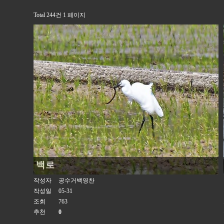
Total 244건
1 페이지
백로
작성자
공수거백영찬
작성일
05-31
조회
763
추천
0