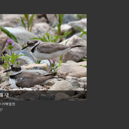
때새
수거백영찬
27