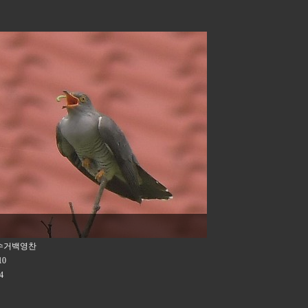
수거백영찬
10
4