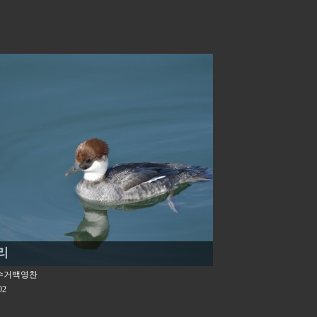
리
수거백영찬
02