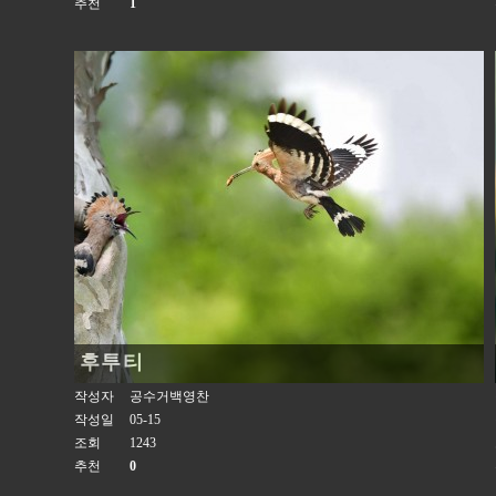
추천
1
후투티
작성자
공수거백영찬
작성일
05-15
조회
1243
추천
0