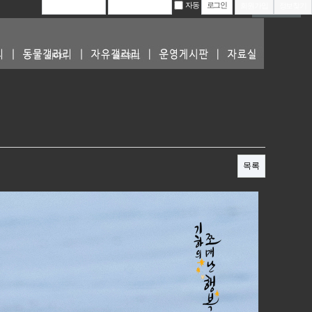
자동
회원가입
정보찾기
동물갤러리
아이디
패스워드
목록