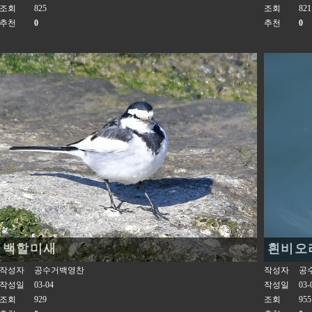
조회
825
조회
821
추천
0
추천
0
백할미새
흰비오
작성자
공수거백영찬
작성자
공
작성일
03-04
작성일
03-
조회
929
조회
955