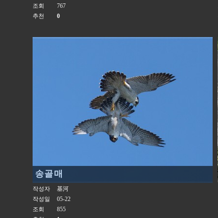
조회
767
추천
0
송골매
작성자
基河
작성일
05-22
조회
855