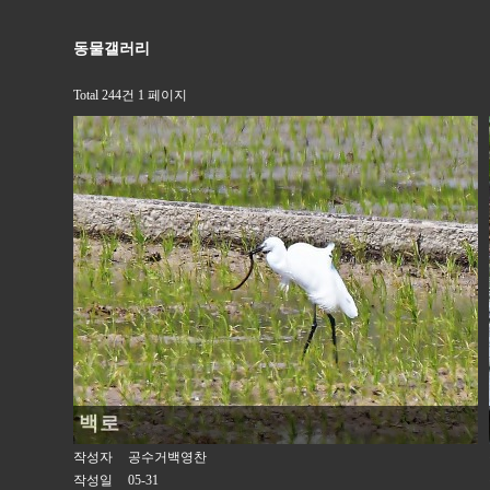
동물갤러리
Total 244건
1 페이지
백로
작성자
공수거백영찬
작성일
05-31