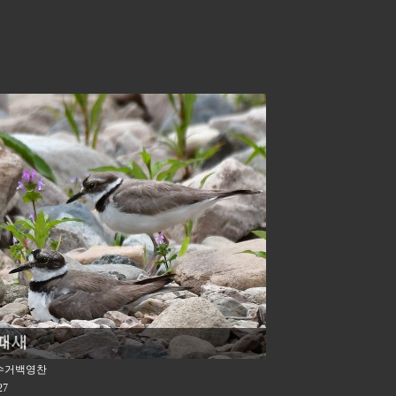
때새
수거백영찬
27