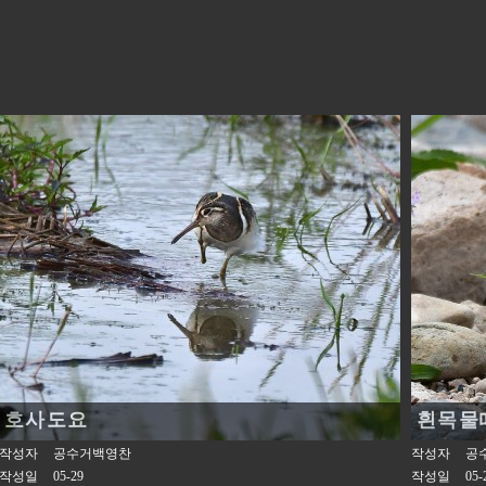
호사도요
흰목물
작성자
공수거백영찬
작성자
공
작성일
05-29
작성일
05-