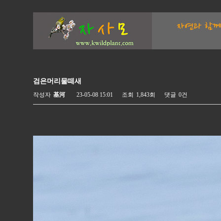
검은머리물떼새
작성자
基河
23-05-08 15:01
조회
1,843회
댓글
0건