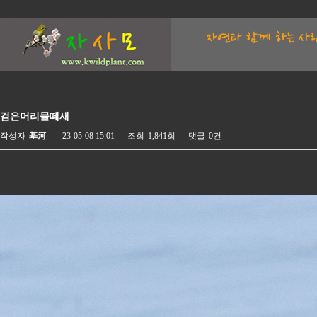
검은머리물떼새
작성자
基河
23-05-08 15:01
조회
1,841회
댓글
0건