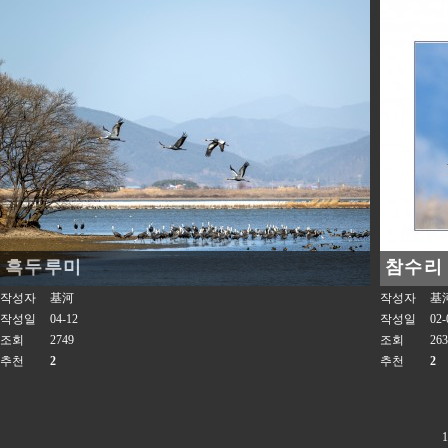
흑두루미
참수리
작성자
基河
작성자
基
작성일
04-12
작성일
02-
조회
2749
조회
263
추천
2
추천
2
1