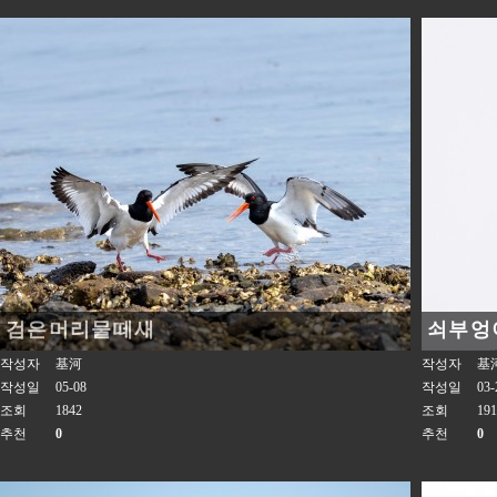
검은머리물떼새
쇠부엉
작성자
基河
작성자
基
작성일
05-08
작성일
03-
조회
1842
조회
191
추천
0
추천
0