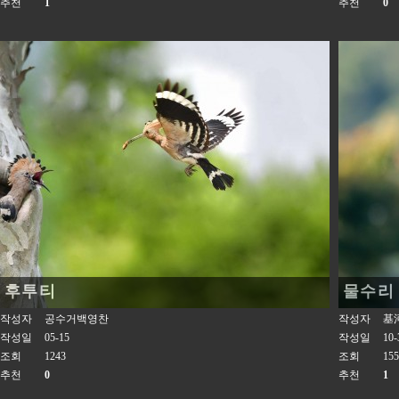
추천
1
추천
0
후투티
물수리
작성자
공수거백영찬
작성자
基
작성일
05-15
작성일
10-
조회
1243
조회
155
추천
0
추천
1