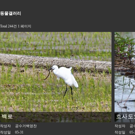
동물갤러리
Total 244건
1 페이지
백로
호사도
작성자
공수거백영찬
작성자
공
작성일
05-31
작성일
05-