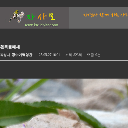
흰목물때새
작성자
공수거백영찬
25-05-27 16:01
조회
823회
댓글
0건