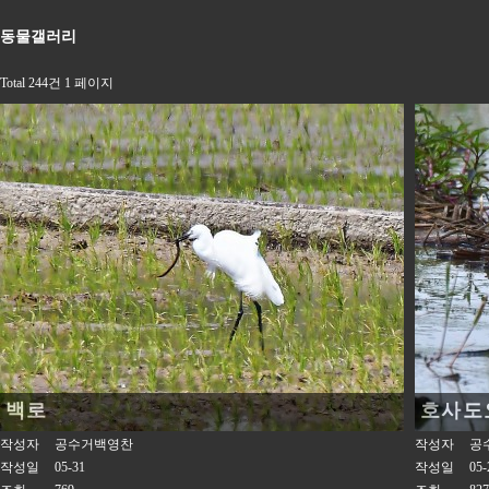
동물갤러리
Total 244건
1 페이지
백로
호사도
작성자
공수거백영찬
작성자
공
작성일
05-31
작성일
05-