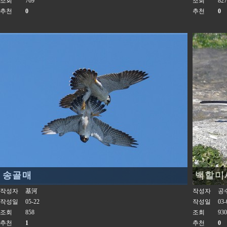
조회
769
조회
827
추천
0
추천
0
송골매
백할미
작성자
基河
작성자
공
작성일
05-22
작성일
03-
조회
858
조회
930
추천
1
추천
0