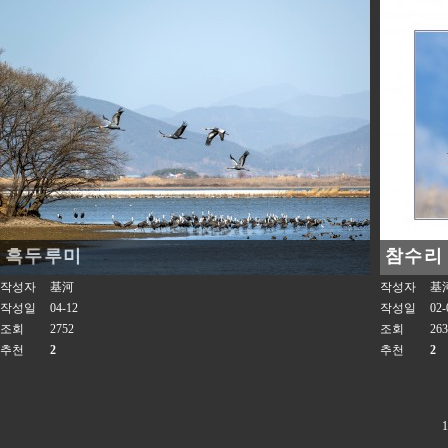
흑두루미
참수리
작성자
基河
작성자
基
작성일
04-12
작성일
02-
조회
2752
조회
263
추천
2
추천
2
1