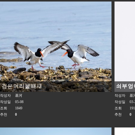
검은머리물떼새
쇠부엉
작성자
基河
작성자
基
작성일
05-08
작성일
03-
조회
1849
조회
191
추천
0
추천
0