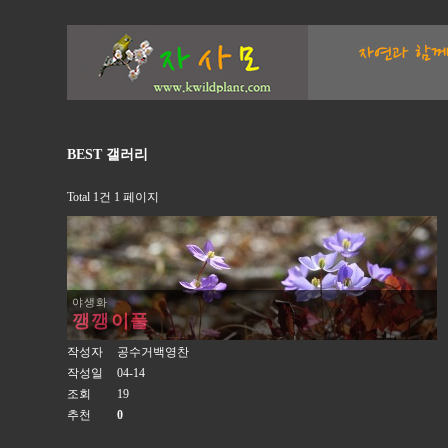
BEST 갤러리
Total 1건
1 페이지
야생화
깽깽이풀
작성자
공수거백영찬
작성일
04-14
조회
19
추천
0