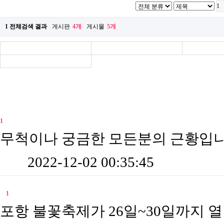
1 전체검색 결과
게시판
4개
게시물
5개
전체게시판
자유갤러리
2
운영
BEST 갤러리
1
자유갤러리 게시판 내 결과
새창
1
6년전 사진한장 올려 봅니다.
무척이나 궁금한 모든분의 근황입니
2022-12-02 00:35:45
윤라파엘
새창
20
1
7 포항불꽃축제
포항 불꽃축제가 26일~30일까지 