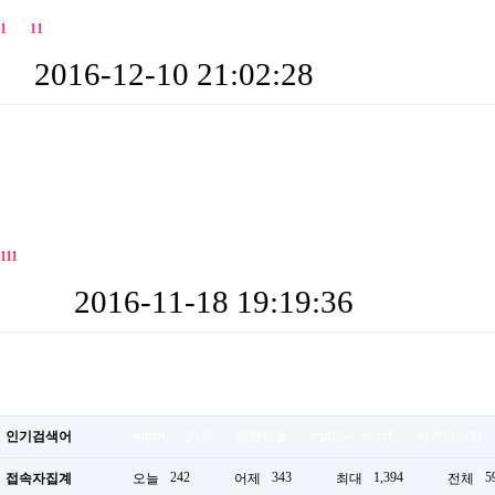
새창
1
2월
1
1
일 을숙도 출사
2016-12-10 21:02:28
기하
BEST 갤러리 게시판 내 결과
새창
1
1
1
2016-11-18 19:19:36
최고관리자
admin
ë³µì£¼ë¨¸ë‹ˆëž€
인기검색어
기하
깽깽이풀
복주머니란
242
343
1,394
5
접속자집계
오늘
어제
최대
전체