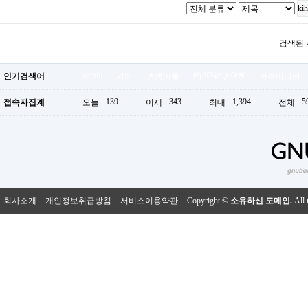
검색된 
admin
ë³µì£¼ë¨¸ë‹ˆëž€
인기검색어
기하
깽깽이풀
복주머니란
139
343
1,394
5
접속자집계
오늘
어제
최대
전체
회사소개
개인정보취급방침
서비스이용약관
Copyright ©
소유하신 도메인.
All 